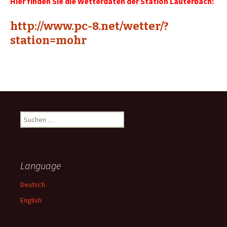
Hier finden Sie die Wetterdaten der Station Lauterbach:
http://www.pc-8.net/wetter/?
station=mohr
S
u
c
h
e
Language
n
n
Deutsch
a
English
c
h
: