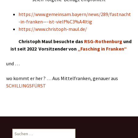
https://www.gemeinsam.bayern/news/289/fastnacht
-in-franken—-ist-vielf%C3%A4ltig
https://www.christoph-maul.de/
Christoph Maul besuchte das
RSG-Rothenburg
und
ist seit 2022 Vorsitzender von
„Fasching in Franken“
und …
wo kommt er her ? … Aus Mittelfranken, genauer aus
SCHILLINGSFÜRST
S