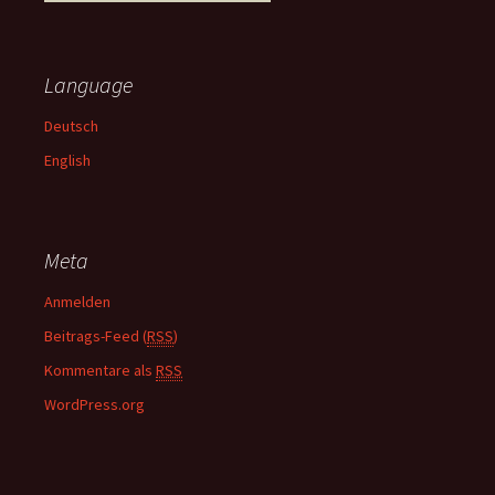
u
c
h
e
Language
n
n
Deutsch
a
English
c
h
:
Meta
Anmelden
Beitrags-Feed (
RSS
)
Kommentare als
RSS
WordPress.org