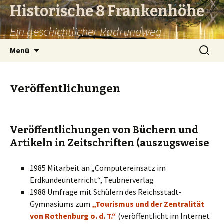
Historische 8 Frankenhöhe
Ein geschichtlicher Radrundweg
Springe
Suchen
Menü
zum
nach:
Inhalt
Veröffentlichungen
Veröffentlichungen von Büchern und
Artikeln in Zeitschriften (auszugsweise
1985 Mitarbeit an „Computereinsatz im
Erdkundeunterricht“, Teubnerverlag
1988 Umfrage mit Schülern des Reichsstadt-
Gymnasiums zum
„Tourismus und der Zentralität
von Rothenburg o. d. T.“
(veröffentlicht im Internet