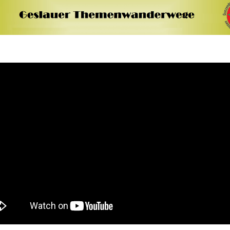
Mühlen in der Re
dorfer Steige
der Romantische
Schtraße
erg
Reliktlandschaft
Taubertal mit
ion
Nebentälern
Rothenburger
Hexenprozesse
ch
Weinbaureliktlan
am Luginsland, B
sbach
Nordenberg,
Burgbernheim un
Petersberg in
re Geslau
Marktbergel
rg