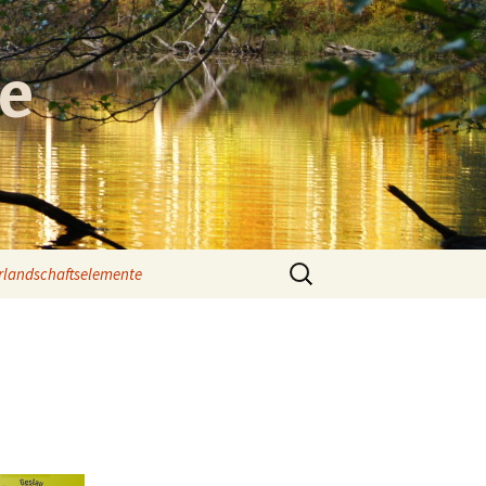
e
Suchen
urlandschaftselemente
nach:
Das Podelta
en
nwege
Hauptseite
nd
Geslauer Kirchenweg
schen
Schwabsrother Weg