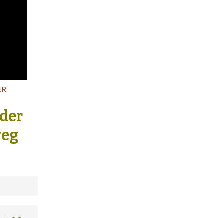
ER
 der
weg