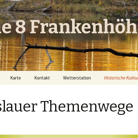
he 8 Frankenhöh
g
Karte
Kontakt
Wetterstation
Historische Kukt
lder
sfürst
Europäische
rt
Kulturlandschaft
slauer Themenwege
rg
eder-
Geslauer Theme
2/2023
f
Hornauer Seen u
Hornauer Schlös
r Steige