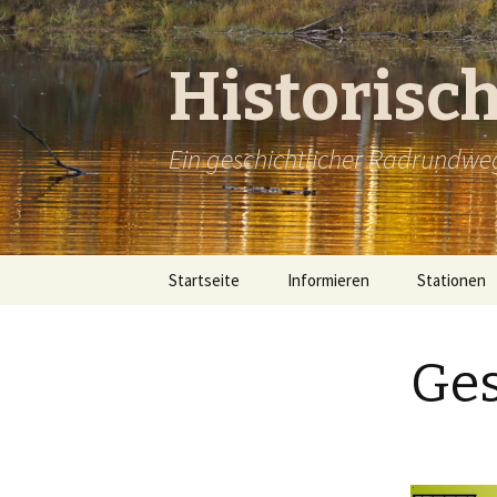
Historisc
Ein geschichtlicher Radrundwe
Springe
Startseite
Informieren
Stationen
zum
Inhalt
Mein wilder, wilder
Vorwort
Mein wilder, wi
1: Schilling
Garten
Garten – Vorwo
Ge
Downloads/Links
2: Faulenbe
Veranstaltungen
Der LEADER-Li
Wanderweg 202
Impressum
3: Speierho
Zuständigkeit und
Erreichbarkeit
Datenschutzerklärung
4: Neusitze