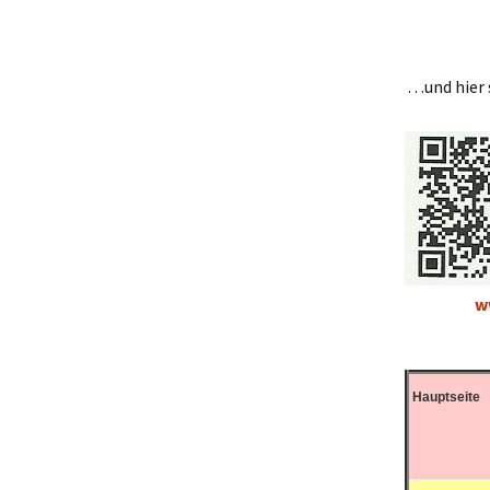
15: Lauter
16: Gasten
…und hier 
w
Hauptseite