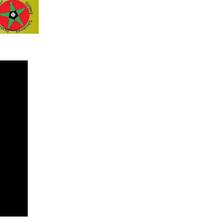
gion an
n
Dornhauser Weg
Stettberger Weg
Gunzendorfer Weg
Lauterbacher Weg
dschaften
Wir und Dank
Glossar (Erläuterungen)
urg
d
Links geprüft