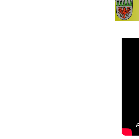
Buchempfehlungen
5: Schweins
Veröffentlichungen
6: Nordenb
7: Waldstat
8: Endsee
9: Ohrenba
10: Windel
11: 800 Jah
12: Karrach
13: Geslau
14: Colmbe