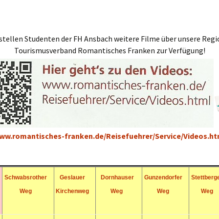
bach
felden
stellen Studenten der FH Ansbach weitere Filme über unsere Regi
Tourismusverband Romantisches Franken zur Verfügung!
ww.romantisches-franken.de/Reisefuehrer/Service/Videos.ht
Schwabsrother
Geslauer
Dornhauser
Gunzendorfer
Stettberg
Weg
Kirchenweg
Weg
Weg
Weg