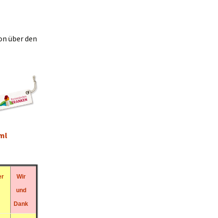
on über den
ml
er
Wir
und
Dank