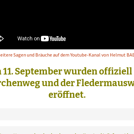
eitere Sagen und Bräuche auf dem Youtube-Kanal von Helmut BA
11. September wurden offiziell
rchenweg und der Fledermaus
eröffnet.