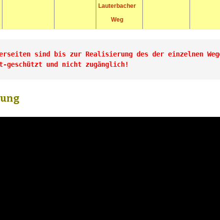
Lauterbacher
Weg
erseiten sind bis zur Realisierung des der einzelnen Wege
t-geschützt und nicht zugänglich!
rung