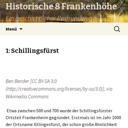
Historische 8 Frankenhöhe
Ein geschichtlicher Radrundweg
Springe
Suchen
Menü
zum
nach:
Inhalt
1: Schillingsfürst
Ben Bender [CC BY-SA 3.0
(http://creativecommons.org/licenses/by-sa/3.0)], via
Wikimedia Commons
Etwa zwischen 500 und 700 wurde der Schillingsfürster
Ortsteil Frankenheim gegründet. Erstmals ist im Jahr 1000
der Ortsname Xillingesfürst, der schon große Ähnlichkeit