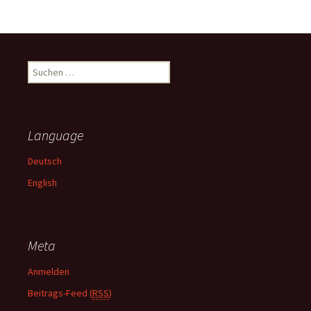
S
u
c
h
e
Language
n
n
Deutsch
a
English
c
h
:
Meta
Anmelden
Beitrags-Feed (
RSS
)