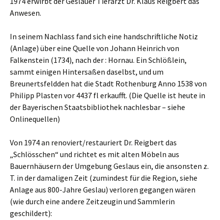
1974 erwirbt der Geslauer Tierarzt Dr. Klaus Reigbert das
Anwesen.
In seinem Nachlass fand sich eine handschriftliche Notiz
(Anlage) über eine Quelle von Johann Heinrich von
Falkenstein (1734), nach der : Hornau. Ein Schlößlein,
sammt einigen Hintersaßen daselbst, und um
Breunertsfeldden hat die Stadt Rothenburg Anno 1538 von
Philipp Plasten vor 4437 fl erkaufft. (Die Quelle ist heute in
der Bayerischen Staatsbibliothek nachlesbar – siehe
Onlinequellen)
Von 1974 an renoviert/restauriert Dr. Reigbert das
„Schlösschen“ und richtet es mit alten Möbeln aus
Bauernhäusern der Umgebung Geslaus ein, die ansonsten z.
T. in der damaligen Zeit (zumindest für die Region, siehe
Anlage aus 800-Jahre Geslau) verloren gegangen wären
(wie durch eine andere Zeitzeugin und Sammlerin
geschildert):