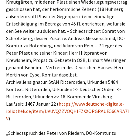
Krautgärten, mit denen Plast einen Wiederlegungsvertrag
geschlossen hat, der herkömmliche Zehent (18 Hühner);
außerdem soll Plast der Gegenpartei eine einmalige
Entschädigung im Betrage von 45 fl. entrichten, wofür sie
den See weiter zu dulden hat. – Schiedsrichter: Conrat von
Schrotzberg; dessen Zusätze: Andreas Messerschmid, DO-
Komtur zu Rotenburg, und Adam von Rein. – Pfleger des
Peter Plast und seiner Kinder: Herr Hiltprant von
Krewlsheim, Propst zu Gebseteln OSB, Linhart Werzinger
genannt Beheim. – Vertreter des Deutschen Hauses: Herr
Mertin von Eybe, Komtur daselbst.
Archivaliensignatur: StAN Ritterorden, Urkunden 5464
Kontext: Ritterorden, Urkunden >> Deutscher Orden >>
Ritterorden, Urkunden >> 16. Kommende Virnsberg
Laufzeit: 1467 Januar 22 (
https://www.deutsche-digitale-
ibliothek.de/item/UVUVQZZVOQHIFZXXOPGRAUE566ARA7I
V
)
„Schiedsspruch des Peter von Riedern, DO-Komtur zu