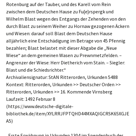
Rotenburg auf der Tauber, und des Karell vom Rein
zwischen dem Deutschen Hause zu Fu{e}rspergk und
Wilhelm Blast wegen des Entgangs der Zehenden von den
durch Blast zu seinem Weiher zu Hornaw gezogenen Äckern
und Wiesen: darauf soll Blast dem Deutschen Hause
alljährlich eine Entschädigung im Betrage von 45 Pfennig
bezahlen; Blast belastet mit dieser Abgabe die „Neue
Wiese“ an dem gemeinen Wasen zu Prewnmetzfelden. –
Angrenzer der Wiese: Herr Dietherich vom Stain. – Siegler:
Blast und die Schiedsrichter.“
Archivaliensignatur: StAN Ritterorden, Urkunden 5488
Kontext: Ritterorden, Urkunden >> Deutscher Orden >>
Ritterorden, Urkunden >> 16. Kommende Virnsberg
Laufzeit: 1492 Februar 8
(https://www.deutsche-digitale-
bibliothek.de/item/XYLRRJFPTQHD44MXAQIGCRSK65XGJE
A5)
„Erste Erwähnung in Urkunden 1304 im Spendenbuch des