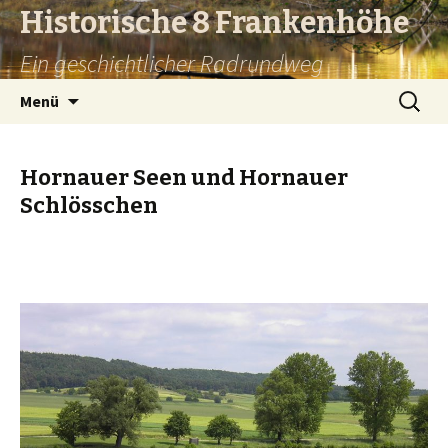
Historische 8 Frankenhöhe
Ein geschichtlicher Radrundweg
Springe
Suchen
Menü
zum
nach:
Inhalt
Hornauer Seen und Hornauer
Schlösschen